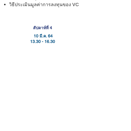
วิธีประเมินมูลค่าการลงทุนของ VC
สัปดาห์ที่ 4
10 มี.ค. 64
13.30 - 16.30
นำเสนอเนื้อหาอย่างมีประสิทธิภาพ
Pitch Deck
การนำเสนอ
การแบ่งปันประสบการณ์
เข้ารับการปรึกษาแบบ 1 ต่อ 1
ระหว่างสัปดาห์
สัปดาห์ที่
5
17 มี.ค. 64