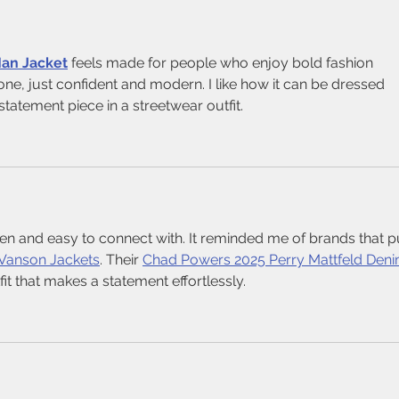
an Jacket
 feels made for people who enjoy bold fashion 
one, just confident and modern. I like how it can be dressed 
tatement piece in a streetwear outfit.
tten and easy to connect with. It reminded me of brands that p
Vanson Jackets
. Their 
Chad Powers 2025 Perry Mattfeld Deni
tfit that makes a statement effortlessly.