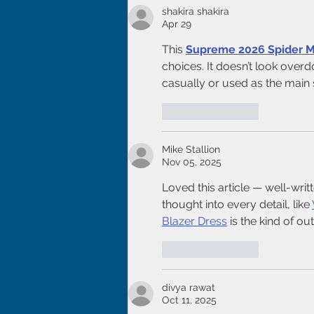
shakira shakira
Apr 29
This 
Supreme 2026 Spider M
choices. It doesn’t look overd
casually or used as the main s
Like
Reply
Mike Stallion
Nov 05, 2025
Loved this article — well-wri
thought into every detail, like 
Blazer Dress
 is the kind of ou
Like
Reply
divya rawat
Oct 11, 2025