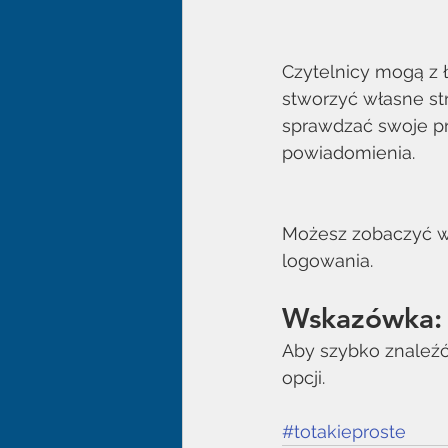
Czytelnicy mogą z ł
stworzyć własne st
sprawdzać swoje pr
powiadomienia. 
Możesz zobaczyć ws
logowania.
Wskazówka:
Aby szybko znaleźć
opcji.
#totakieproste