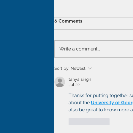
6 Comments
Write a comment...
Zarządzaj blogiem na
Sort by:
Newest
opublikowanej witrynie
tanya singh
Jul 22
Thanks for putting together suc
about the 
University of Georg
also be great to know more ab
Like
Reply