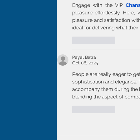
Engage with the VIP 
Chana
pleasure effortlessly. Here
pleasure and satisfaction with
ideal for delivering what their
Like
Reply
Payal Batra
Oct 06, 2025
People are really eager to get
sophistication and elegance. T
accompany them during the hig
blending the aspect of compan
Like
Reply