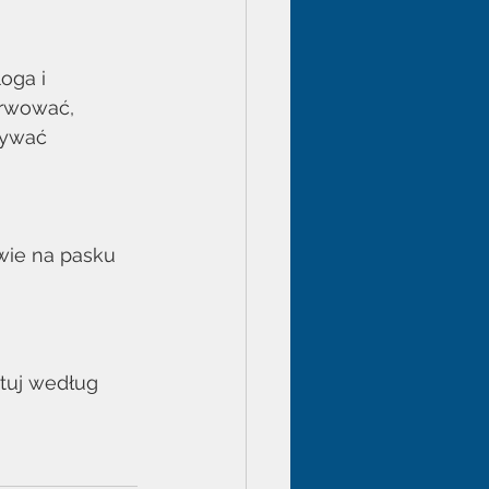
oga i 
erwować, 
mywać 
wie na pasku 
tuj według 