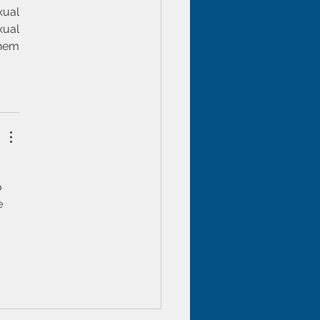
ual 
ual 
hem 
 
e 